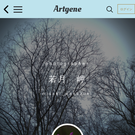
Artgene
ログイン
photographer
若月 岬
misaki_wakazuki