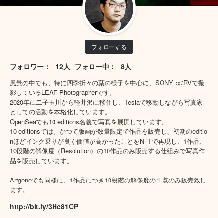
フォローする
フォロワー：
12人
フォロー中：
8人
風景の中でも、特に四季折々の葉の様子を中心に、SONY α7RVで撮
影しているLEAF Photographerです。
2020年に二子玉川から軽井沢に移住し、Teslaで移動しながら写真家
としての活動を本格化しています。
OpenSeaでも10 editions名義で写真を展開しています。
10 editionsでは、かつて版画が数量限定で作品を販売し、初期のeditio
nほどインク乗りが良く価値が高かったことをNFTで再現し、1作品、
10段階の解像度（Resolution）の10作品のみ販売する仕組みで写真作
品を販売しています。
Artgeneでも同様に、1作品につき10段階の解像度の１点のみ販売致し
ます。
http://bit.ly/3Hc81OP