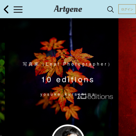
Artgene
ログイン
写真家（Leaf Photographer）
10 editions
yosuke_kurashima