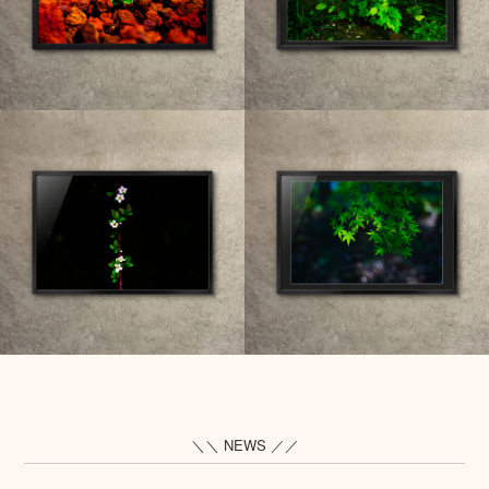
＼＼ NEWS ／／