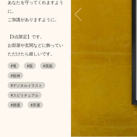
あなたを守ってくれますよう
に。
ご加護がありますように。
【3点限定】です。
お部屋や玄関などに飾ってい
ただけたら嬉しいです。
#竜
#龍
#黒龍
#龍神
#デジタルイラスト
#スピリチュアル
#開運
#昇運