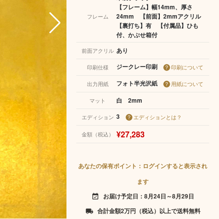
【フレーム】幅14mm、厚さ
24mm 【前面】2mmアクリル
フレーム
【裏打ち】有 【付属品】ひも
付、かぶせ箱付
あり
前面アクリル
ジークレー印刷
印刷仕様
印刷について
フォト半光沢紙
出力用紙
用紙について
白 2mm
マット
3
エディション
エディションとは？
¥27,283
金額（税込）
あなたの保有ポイント：ログインすると表示され
ます
お届け予定日：8月24日～8月29日
event_available
合計金額2万円（税込）以上で送料無料
local_shipping