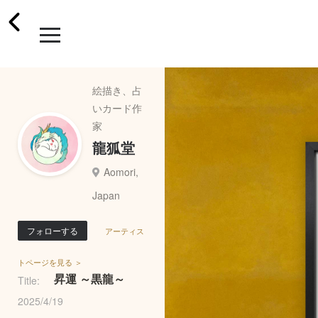
絵描き、占
いカード作
家
龍狐堂
Aomori,
Japan
フォローする
アーティス
トページを見る ＞
昇運 ～黒龍～
Title:
2025/4/19