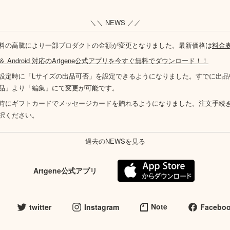
＼＼ NEWS ／／
料の高騰により一部プロダクトの金額が変更となりました。最新価格は
料金
S ＆ Android 対応のArtgene公式アプリを今すぐ無料でダウンロード！！
設定時に「Lサイズの出品可否」を設定できるようになりました。すでに出品
品」より「編集」にて変更が可能です。
時にギフトカードでメッセージカードを贈れるようになりました。注文手続
択ください。
過去のNEWSを見る
Artgene公式アプリ
Note
twitter
Instagram
Facebo