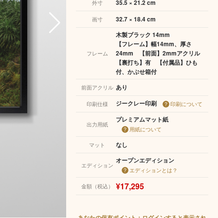
35.5 × 21.2 cm
外寸
32.7 × 18.4 cm
画寸
木製ブラック 14mm
【フレーム】幅14mm、厚さ
24mm 【前面】2mmアクリル
フレーム
【裏打ち】有 【付属品】ひも
付、かぶせ箱付
あり
前面アクリル
ジークレー印刷
印刷仕様
印刷について
プレミアムマット紙
出力用紙
用紙について
なし
マット
オープンエディション
エディション
エディションとは？
¥17,295
金額（税込）
あなたの保有ポイント：ログインすると表示され