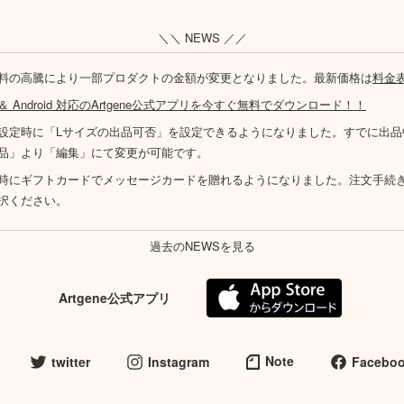
＼＼ NEWS ／／
料の高騰により一部プロダクトの金額が変更となりました。最新価格は
料金
S ＆ Android 対応のArtgene公式アプリを今すぐ無料でダウンロード！！
設定時に「Lサイズの出品可否」を設定できるようになりました。すでに出品
品」より「編集」にて変更が可能です。
時にギフトカードでメッセージカードを贈れるようになりました。注文手続
択ください。
過去のNEWSを見る
Artgene公式アプリ
Note
twitter
Instagram
Facebo