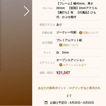
【フレーム】幅40mm、厚さ
20mm 【前面】2mmアクリル
フレーム
【裏打ち】有 【付属品】ひも
付、かぶせ箱付
あり
前面アクリル
ジークレー印刷
印刷仕様
印刷について
プレミアムマット紙
出力用紙
用紙について
白 2mm
マット
オープンエディション
エディション
エディションとは？
¥21,547
金額（税込）
あなたの保有ポイント：ログインすると表示され
ます
お届け予定日：8月20日～8月25日
event_available