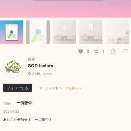
0
1
画家
SOD factory
Aichi, Japan
フォローする
アーティストページを見る ＞
一所懸命
Title:
2021/8/22
あれこれ分散せず、一点集中！