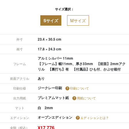
サイズ選択：
Sサイズ
Mサイズ
23.4 × 30.5 cm
外寸
17.8 × 24.3 cm
画寸
アルミシルバー 11mm
【フレーム】幅11mm、厚さ33mm 【前面】2mmアク
フレーム
リル 【裏打ち】有 【付属品】ひも付、かぶせ箱付
あり
前面アクリル
ジークレー印刷
印刷仕様
印刷について
プレミアムマット紙
出力用紙
用紙について
白 2mm
マット
オープンエディション
エディション
エディションとは？
¥17,776
金額（税込）