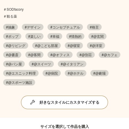
＃SODfacory
＃観る薬
#抽象
#デザイン
#コンセプチュアル
#格言
#ポップ
#楽しい
#幸福
#情熱的
#@玄関
#@リビング
#@こども部屋
#@寝室
#@洋室
#@書斎
#@客間
#@オフィス
#@別荘
#@カフェ
#@パン屋
#@スイーツ
#@イタリアン
#@エスニック料理
#@病院
#@ホテル
#@劇場
#@スポーツ施設
好きなスタイルにカスタマイズする
サイズを選択して作品を購入