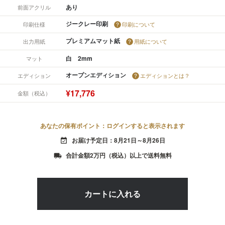
あり
前面アクリル
ジークレー印刷
印刷仕様
印刷について
プレミアムマット紙
出力用紙
用紙について
白 2mm
マット
オープンエディション
エディション
エディションとは？
¥17,776
金額（税込）
あなたの保有ポイント：ログインすると表示されます
お届け予定日：8月21日～8月26日
event_available
合計金額2万円（税込）以上で送料無料
local_shipping