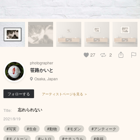
27
2
photographer
笹路かいと
Osaka, Japan
フォローする
アーティストページを見る ＞
忘れられない
Title:
2021/9/19
#写実
#生命
#動物
#モダン
#アンティーク
#モノトーン
#レトロ
#ナチュラル
#幸福