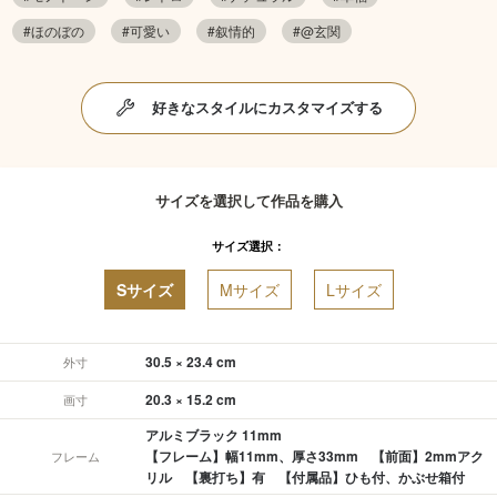
#ほのぼの
#可愛い
#叙情的
#@玄関
好きなスタイルにカスタマイズする
サイズを選択して作品を購入
サイズ選択：
Sサイズ
Mサイズ
Lサイズ
30.5 × 23.4 cm
外寸
20.3 × 15.2 cm
画寸
アルミブラック 11mm
【フレーム】幅11mm、厚さ33mm 【前面】2mmアク
フレーム
リル 【裏打ち】有 【付属品】ひも付、かぶせ箱付