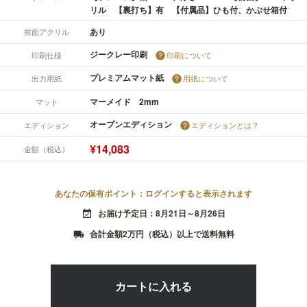
リル 【裏打ち】有 【付属品】ひも付、かぶせ箱付
あり
前面アクリル
ジークレー印刷
印刷仕様
印刷について
プレミアムマット紙
出力用紙
用紙について
マーメイド 2mm
マット
オープンエディション
エディション
エディションとは？
¥14,083
金額（税込）
あなたの保有ポイント：ログインすると表示されます
お届け予定日：8月21日～8月26日
event_available
合計金額2万円（税込）以上で送料無料
local_shipping