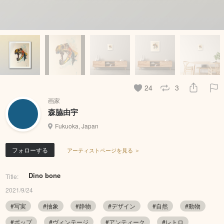
24
3
画家
森脇由宇
Fukuoka, Japan
フォローする
アーティストページを見る ＞
Dino bone
Title:
2021/9/24
#写実
#抽象
#静物
#デザイン
#自然
#動物
#ポップ
#ヴィンテージ
#アンティーク
#レトロ