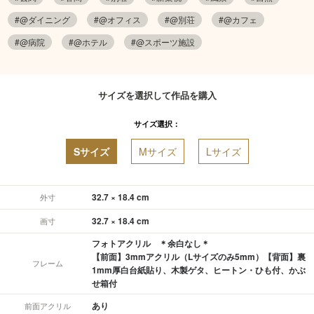
#@ダイニング
#@オフィス
#@別荘
#@カフェ
#@病院
#@ホテル
#@スポーツ施設
サイズを選択して作品を購入
サイズ選択：
Sサイズ
Mサイズ
Lサイズ
32.7 × 18.4 cm
外寸
32.7 × 18.4 cm
画寸
フォトアクリル ＊余白なし＊
【前面】3mmアクリル（Lサイズのみ5mm）【背面】裏
フレーム
1mm厚白台紙貼り、木製ゲタ、ヒートン・ひも付、かぶ
せ箱付
あり
前面アクリル