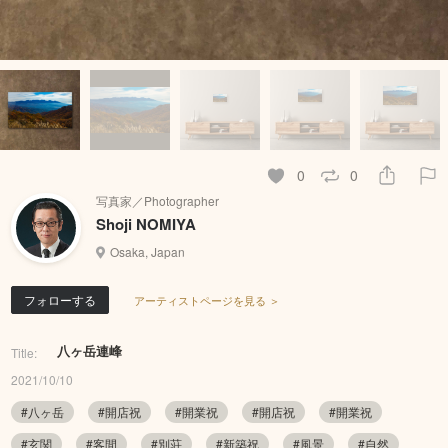
0
0
写真家／Photographer
Shoji NOMIYA
Osaka, Japan
フォローする
アーティストページを見る ＞
八ヶ岳連峰
Title:
2021/10/10
#八ヶ岳
#開店祝
#開業祝
#開店祝
#開業祝
#玄関
#客間
#別荘
#新築祝
#風景
#自然