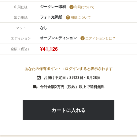
ジークレー印刷
印刷仕様
印刷について
フォト光沢紙
出力用紙
用紙について
なし
マット
オープンエディション
エディション
エディションとは？
¥41,126
金額（税込）
あなたの保有ポイント：ログインすると表示されます
お届け予定日：8月23日～8月28日
event_available
合計金額2万円（税込）以上で送料無料
local_shipping