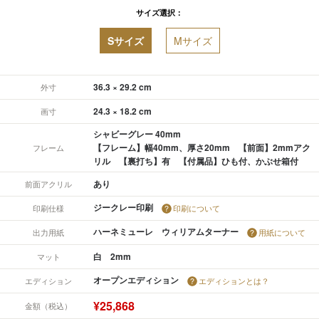
サイズ選択：
Sサイズ
Mサイズ
36.3 × 29.2 cm
外寸
24.3 × 18.2 cm
画寸
シャビーグレー 40mm
【フレーム】幅40mm、厚さ20mm 【前面】2mmアク
フレーム
リル 【裏打ち】有 【付属品】ひも付、かぶせ箱付
あり
前面アクリル
ジークレー印刷
印刷仕様
印刷について
ハーネミューレ ウィリアムターナー
出力用紙
用紙について
白 2mm
マット
オープンエディション
エディション
エディションとは？
¥25,868
金額（税込）