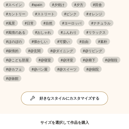
#スペイン
#spain
#夕焼け
#夕方
#田舎
#カントリー
#ストリート
#ピンク
#オレンジ
#風景
#日常
#自然
#ヨーロッパ
#ナチュラル
#風情のある
#おしゃれ
#ふんわり
#リラックス
#ほのぼの
#懐かしい
#可愛い
#自由
#素朴
#叙情的
#@玄関
#@ダイニング
#@リビング
#@こども部屋
#@寝室
#@洋室
#@廊下
#@階段
#@カフェ
#@パン屋
#@スイーツ
#@病院
#@旅館
好きなスタイルにカスタマイズする
サイズを選択して作品を購入