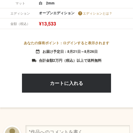
白 2mm
マット
オープンエディション
エディション
エディションとは？
¥13,533
金額（税込）
あなたの保有ポイント：ログインすると表示されます
お届け予定日：8月21日～8月26日
event_available
合計金額2万円（税込）以上で送料無料
local_shipping