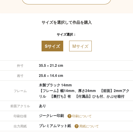
サイズを選択して作品を購入
サイズ選択：
Sサイズ
Mサイズ
35.5 × 21.2 cm
外寸
25.6 × 14.4 cm
画寸
木製ブラック 14mm
【フレーム】幅14mm、厚さ24mm 【前面】2mmアク
フレーム
リル 【裏打ち】有 【付属品】ひも付、かぶせ箱付
あり
前面アクリル
ジークレー印刷
印刷仕様
印刷について
プレミアムマット紙
出力用紙
用紙について