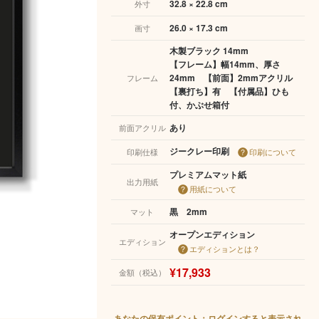
32.8 × 22.8 cm
外寸
26.0 × 17.3 cm
画寸
木製ブラック 14mm
【フレーム】幅14mm、厚さ
24mm 【前面】2mmアクリル
フレーム
【裏打ち】有 【付属品】ひも
付、かぶせ箱付
あり
前面アクリル
ジークレー印刷
印刷仕様
印刷について
プレミアムマット紙
出力用紙
用紙について
黒 2mm
マット
オープンエディション
エディション
エディションとは？
¥17,933
金額（税込）
あなたの保有ポイント：ログインすると表示され