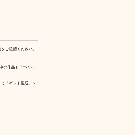
表
をご確認ください。
中の作品も「つくっ
きで「ギフト配送」を