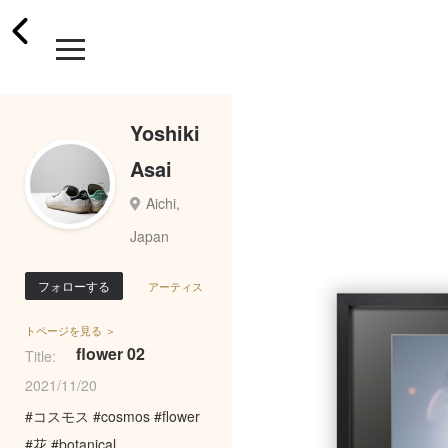
Yoshiki
Asai
Aichi,
Japan
フォローする
アーティス
トページを見る ＞
flower 02
Title:
2021/11/20
#コスモス #cosmos #flower
#花 #botanical