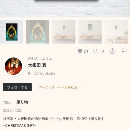
21
8
色彩のソムリエ
大根田 真
Tochigi, Japan
フォローする
アーティストページを見る ＞
贈り物
Title:
2021/11/22
洋画家・大根田真の物語画集『小さな美術館』第40話【贈り物】
~CHRISTMAS GIFT~