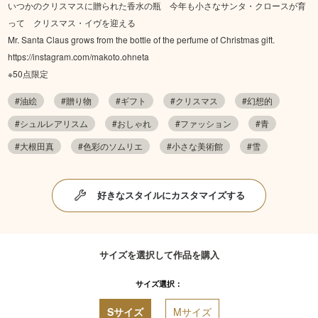
いつかのクリスマスに贈られた香水の瓶 今年も小さなサンタ・クロースが育
って クリスマス・イヴを迎える
Mr. Santa Claus grows from the bottle of the perfume of Christmas gift.
https://instagram.com/makoto.ohneta
※50点限定
#油絵
#贈り物
#ギフト
#クリスマス
#幻想的
#シュルレアリスム
#おしゃれ
#ファッション
#青
#大根田真
#色彩のソムリエ
#小さな美術館
#雪
好きなスタイルにカスタマイズする
サイズを選択して作品を購入
サイズ選択：
Sサイズ
Mサイズ