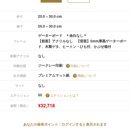
20.0 × 30.0 cm
外寸
20.0 × 30.0 cm
画寸
ゲーターボード ＊余白なし＊
【前面】アクリルなし 【背面】5mm厚黒ゲーターボー
フレーム
ド、木製ゲタ、ヒートン・ひも付、かぶせ箱付
なし
前面アクリル
ジークレー印刷
印刷仕様
印刷について
プレミアムマット紙
出力用紙
用紙について
なし
マット
50
エディション
エディションとは？
¥32,718
金額（税込）
あなたの保有ポイント：ログインすると表示されます