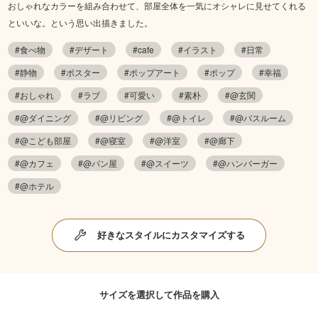
おしゃれなカラーを組み合わせて、部屋全体を一気にオシャレに見せてくれる
といいな。という思い出描きました。
#食べ物
#デザート
#cafe
#イラスト
#日常
#静物
#ポスター
#ポップアート
#ポップ
#幸福
#おしゃれ
#ラブ
#可愛い
#素朴
#@玄関
#@ダイニング
#@リビング
#@トイレ
#@バスルーム
#@こども部屋
#@寝室
#@洋室
#@廊下
#@カフェ
#@パン屋
#@スイーツ
#@ハンバーガー
#@ホテル
好きなスタイルにカスタマイズする
サイズを選択して作品を購入