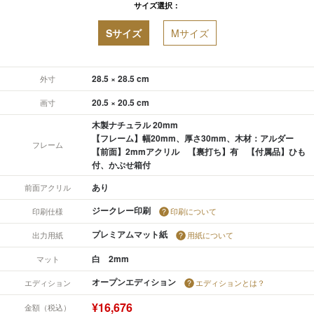
サイズ選択：
Sサイズ
Mサイズ
28.5 × 28.5 cm
外寸
20.5 × 20.5 cm
画寸
木製ナチュラル 20mm
【フレーム】幅20mm、厚さ30mm、木材：アルダー
フレーム
【前面】2mmアクリル 【裏打ち】有 【付属品】ひも
付、かぶせ箱付
あり
前面アクリル
ジークレー印刷
印刷仕様
印刷について
プレミアムマット紙
出力用紙
用紙について
白 2mm
マット
オープンエディション
エディション
エディションとは？
¥16,676
金額（税込）