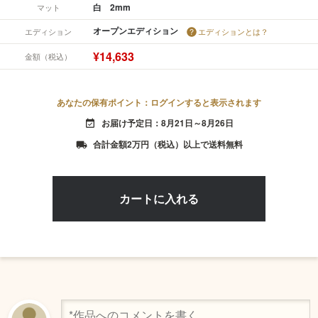
白 2mm
マット
オープンエディション
エディション
エディションとは？
¥14,633
金額（税込）
あなたの保有ポイント：ログインすると表示されます
お届け予定日：8月21日～8月26日
event_available
合計金額2万円（税込）以上で送料無料
local_shipping