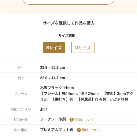
サイズを選択して作品を購入
サイズ選択：
Sサイズ
Mサイズ
32.8 × 22.8 cm
外寸
22.0 × 14.7 cm
画寸
木製ブラック 14mm
【フレーム】幅14mm、厚さ24mm 【前面】2mmアク
フレーム
リル 【裏打ち】有 【付属品】ひも付、かぶせ箱付
あり
前面アクリル
ジークレー印刷
印刷仕様
印刷について
プレミアムマット紙
出力用紙
用紙について