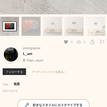
1
1
photographer
L_um
Tokyo, Japan
フォローする
アーティストページを見る ＞
無題
Title:
2021/12/14
好きなスタイルにカスタマイズする