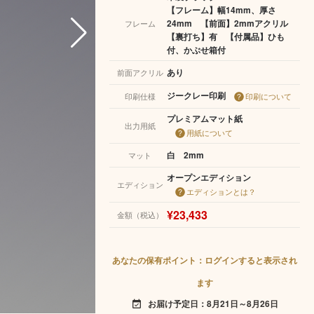
【フレーム】幅14mm、厚さ
24mm 【前面】2mmアクリル
フレーム
【裏打ち】有 【付属品】ひも
付、かぶせ箱付
あり
前面アクリル
ジークレー印刷
印刷仕様
印刷について
プレミアムマット紙
出力用紙
用紙について
白 2mm
マット
オープンエディション
エディション
エディションとは？
¥23,433
金額（税込）
あなたの保有ポイント：ログインすると表示され
ます
お届け予定日：8月21日～8月26日
event_available