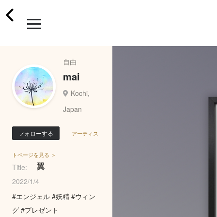
自由
mai
Kochi,
Japan
フォローする
アーティス
トページを見る ＞
翼
Title:
2022/1/4
#エンジェル #妖精 #ウィン
グ #プレゼント