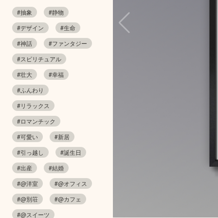
#抽象
#静物
#デザイン
#生命
#神話
#ファンタジー
#スピリチュアル
#壮大
#幸福
#ふんわり
#リラックス
#ロマンチック
#可愛い
#新居
#引っ越し
#誕生日
#出産
#結婚
#@洋室
#@オフィス
#@別荘
#@カフェ
#@スイーツ