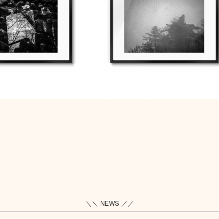
＼＼ NEWS ／／