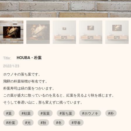
HOUBA・朴葉
Title:
2022/1/23
ホウノキの落ち葉です。
飛騨の朴葉味噌が有名です。
朴葉寿司は緑の葉をつかいます。
この葉が盛大に散っているのを見ると、紅葉を見るより秋を感じます。
そうして春遅い山に，形も変えずに残っています。
#葉
#枯葉
#落葉
#落ち葉
#ホウノキ
#朴
#朴葉
#光
#秋
#冬
#早春