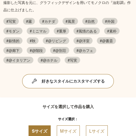
撮影した写真を元に、グラフィックデザインを用いてモノクロの『油彩調』作
品に仕上げました。
#写実
#霧
#カナダ
#風景
#自然
#外国
#モダン
#ミニマル
#重厚
#風情のある
#素朴
#叙情的
#秋
#@リビング
#@洋室
#@書斎
#@廊下
#@階段
#@別荘
#@カフェ
#@イタリアン
#@ホテル
#写実
好きなスタイルにカスタマイズする
サイズを選択して作品を購入
サイズ選択：
Sサイズ
Mサイズ
Lサイズ