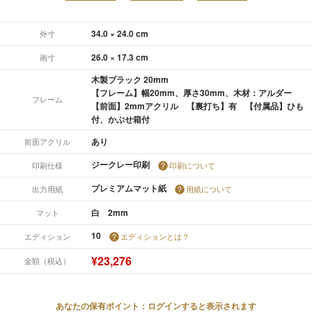
34.0 × 24.0 cm
外寸
26.0 × 17.3 cm
画寸
木製ブラック 20mm
【フレーム】幅20mm、厚さ30mm、木材：アルダー
フレーム
【前面】2mmアクリル 【裏打ち】有 【付属品】ひも
付、かぶせ箱付
あり
前面アクリル
ジークレー印刷
印刷仕様
印刷について
プレミアムマット紙
出力用紙
用紙について
白 2mm
マット
10
エディション
エディションとは？
¥23,276
金額（税込）
あなたの保有ポイント：ログインすると表示されます