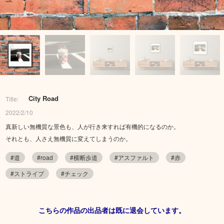
City Road
Title:
2022/2/10
真新しい無機質な景色も、人が行き来すれば有機的になるのか。
それとも、人さえ無機質に変えてしまうのか。
#道
#road
#横断歩道
#アスファルト
#赤
#ストライプ
#チェック
こちらの作品の出品者は既に退会しています。