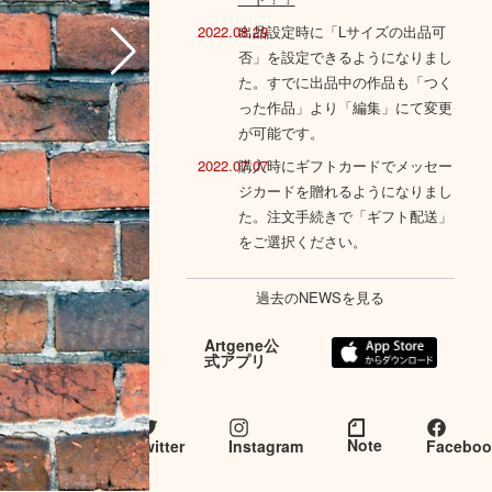
2022.08.29
出品設定時に「Lサイズの出品可
否」を設定できるようになりまし
た。すでに出品中の作品も「つく
った作品」より「編集」にて変更
が可能です。
2022.07.07
購入時にギフトカードでメッセー
ジカードを贈れるようになりまし
た。注文手続きで「ギフト配送」
をご選択ください。
過去のNEWSを見る
Artgene公
式アプリ
Artgene
とつな
Note
twitter
Instagram
Faceboo
がる