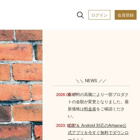
ログイン
会員登録
＼＼ NEWS ／／
2026.06.17
原材料の高騰により一部プロダク
トの金額が変更となりました。最
新価格は
料金表
をご確認くださ
い。
2023.12.27
iOS ＆ Android 対応のArtgene公
式アプリを今すぐ無料でダウンロ
ード！！