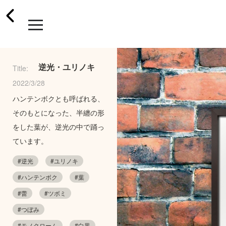
逆光・ユリノキ
Title:
2022/3/28
ハンテンボクとも呼ばれる、
そのもとになった、半纏の形
をした葉が、逆光の中で踊っ
ています。
#逆光
#ユリノキ
#ハンテンボク
#葉
#蕾
#ツボミ
#つぼみ
#モノクローム
#白黒