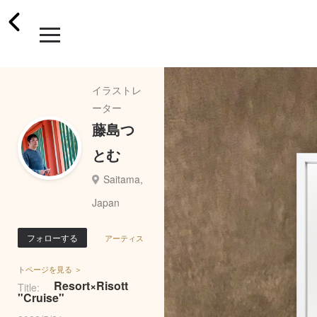
イラストレ
ーター
藤島つ
とむ
Saitama,
Japan
フォローする
アーティス
トページを見る ＞
Resort×Risott
Title:
"Cruise"