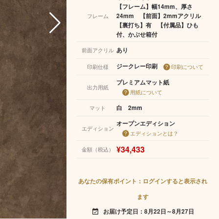
【フレーム】幅14mm、厚さ
24mm 【前面】2mmアクリル
フレーム
【裏打ち】有 【付属品】ひも
付、かぶせ箱付
あり
前面アクリル
ジークレー印刷
印刷仕様
印刷について
プレミアムマット紙
出力用紙
用紙について
白 2mm
マット
オープンエディション
エディション
エディションとは？
¥34,433
金額（税込）
あなたの保有ポイント：ログインすると表示され
ます
お届け予定日：8月22日～8月27日
event_available