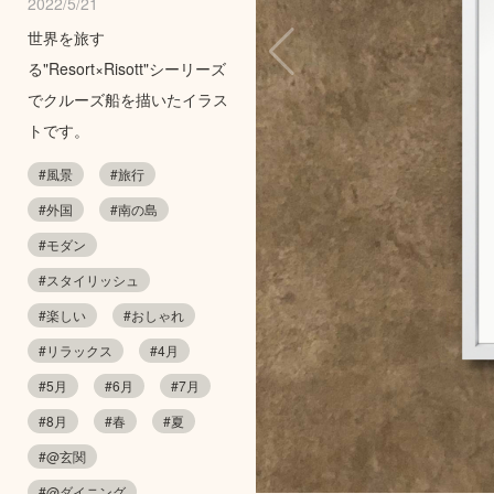
2022/5/21
世界を旅す
る"Resort×Risott"シーリーズ
でクルーズ船を描いたイラス
トです。
#風景
#旅行
#外国
#南の島
#モダン
#スタイリッシュ
#楽しい
#おしゃれ
#リラックス
#4月
#5月
#6月
#7月
#8月
#春
#夏
#@玄関
#@ダイニング