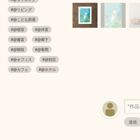
#@リビング
#@こども部屋
#@寝室
#@洋室
#@書斎
#@廊下
#@階段
#@客間
#@オフィス
#@別荘
#@カフェ
#@ホテル