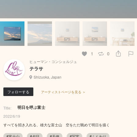
1
0
ヒューマン・コンシェルジュ
テラサ
Shizuoka, Japan
フォローする
アーティストページを見る ＞
明日を呼ぶ富士
Title:
2022/6/19
すべてを招き入れる、雄大な富士山 空をただ眺めて明日を描く
#富士山
#夕日
#天使
#写実
#ふんわり