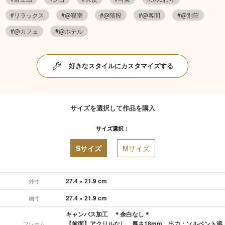
#リラックス
#@寝室
#@階段
#@客間
#@別荘
#@カフェ
#@ホテル
好きなスタイルにカスタマイズする
サイズを選択して作品を購入
サイズ選択：
Sサイズ
Mサイズ
27.4 × 21.9 cm
外寸
27.4 × 21.9 cm
画寸
キャンバス加工 ＊余白なし＊
【前面】アクリルなし、厚さ18mm 出力：ソルベント溶
フレーム