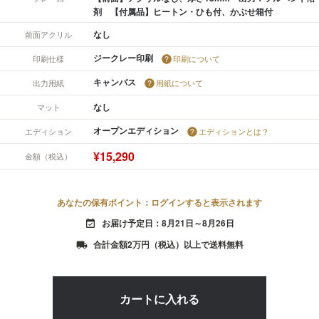
剤 【付属品】ヒートン・ひも付、かぶせ箱付
なし
前面アクリル
ジークレー印刷
印刷仕様
印刷について
キャンバス
出力用紙
用紙について
なし
マット
オープンエディション
エディション
エディションとは？
¥15,290
金額（税込）
あなたの保有ポイント：ログインすると表示されます
お届け予定日：8月21日～8月26日
event_available
合計金額2万円（税込）以上で送料無料
local_shipping