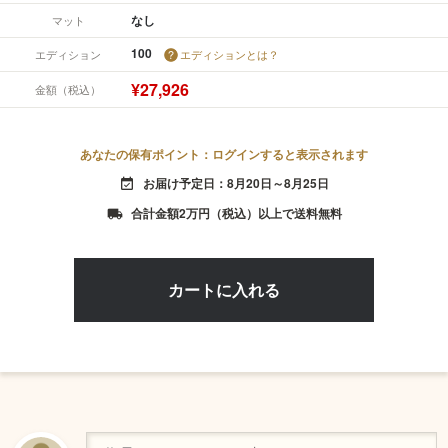
なし
マット
100
エディション
エディションとは？
¥27,926
金額（税込）
あなたの保有ポイント：ログインすると表示されます
お届け予定日：8月20日～8月25日
event_available
合計金額2万円（税込）以上で送料無料
local_shipping