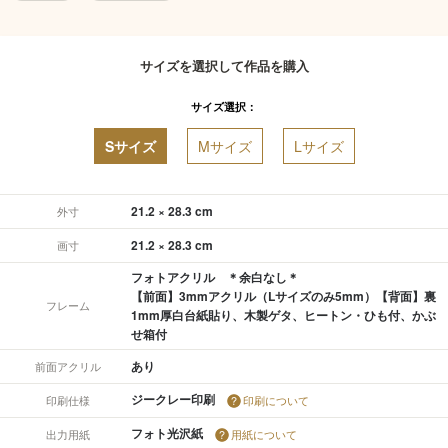
サイズを選択して作品を購入
サイズ選択：
Sサイズ
Mサイズ
Lサイズ
21.2 × 28.3 cm
外寸
21.2 × 28.3 cm
画寸
フォトアクリル ＊余白なし＊
【前面】3mmアクリル（Lサイズのみ5mm）【背面】裏
フレーム
1mm厚白台紙貼り、木製ゲタ、ヒートン・ひも付、かぶ
せ箱付
あり
前面アクリル
ジークレー印刷
印刷仕様
印刷について
フォト光沢紙
出力用紙
用紙について