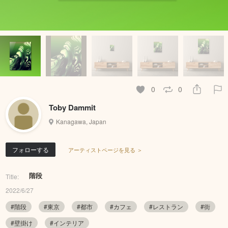
0
0
Toby Dammit
Kanagawa, Japan
フォローする
アーティストページを見る ＞
階段
Title:
2022/6/27
#階段
#東京
#都市
#カフェ
#レストラン
#街
#壁掛け
#インテリア