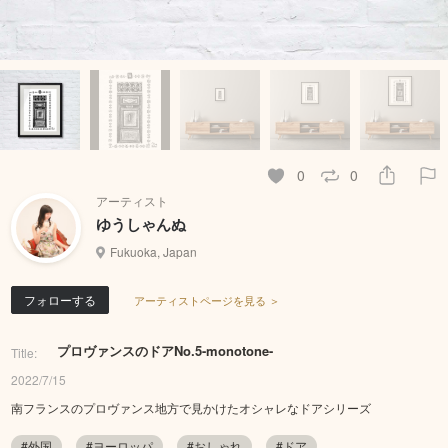
0
0
アーティスト
ゆうしゃんぬ
Fukuoka, Japan
フォローする
アーティストページを見る ＞
プロヴァンスのドアNo.5-monotone-
Title:
2022/7/15
南フランスのプロヴァンス地方で見かけたオシャレなドアシリーズ
#外国
#ヨーロッパ
#おしゃれ
#ドア