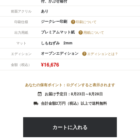
付、かぶせ箱付
あり
前面アクリル
ジークレー印刷
印刷仕様
印刷について
プレミアムマット紙
出力用紙
用紙について
しもねずみ 2mm
マット
オープンエディション
エディション
エディションとは？
¥16,676
金額（税込）
あなたの保有ポイント：ログインすると表示されます
お届け予定日：8月23日～8月28日
event_available
合計金額2万円（税込）以上で送料無料
local_shipping