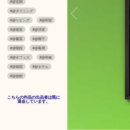
#@玄関
#@ダイニング
#@リビング
#@和室
#@寝室
#@洋室
#@書斎
#@廊下
#@階段
#@客間
#@オフィス
#@和食
#@病院
#@ホテル
#@旅館
こちらの作品の出品者は既に
退会しています。