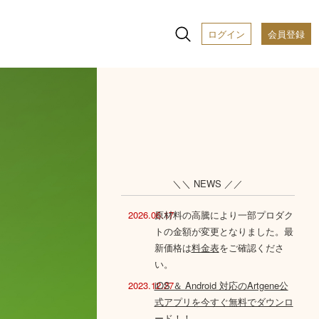
ログイン
会員登録
＼＼ NEWS ／／
2026.06.17
原材料の高騰により一部プロダク
トの金額が変更となりました。最
新価格は
料金表
をご確認くださ
い。
2023.12.27
iOS ＆ Android 対応のArtgene公
式アプリを今すぐ無料でダウンロ
ード！！