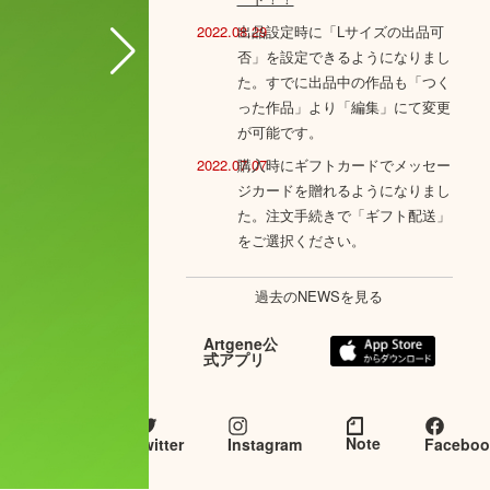
2022.08.29
出品設定時に「Lサイズの出品可
否」を設定できるようになりまし
た。すでに出品中の作品も「つく
った作品」より「編集」にて変更
が可能です。
2022.07.07
購入時にギフトカードでメッセー
ジカードを贈れるようになりまし
た。注文手続きで「ギフト配送」
をご選択ください。
過去のNEWSを見る
Artgene公
式アプリ
Artgene
とつな
Note
twitter
Instagram
Faceboo
がる