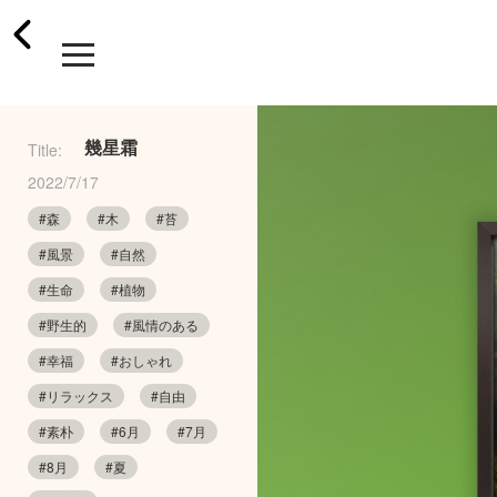
幾星霜
Title:
2022/7/17
#森
#木
#苔
#風景
#自然
#生命
#植物
#野生的
#風情のある
#幸福
#おしゃれ
#リラックス
#自由
#素朴
#6月
#7月
#8月
#夏