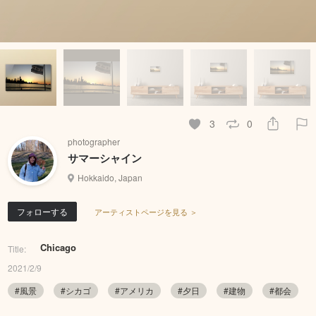
3
0
photographer
サマーシャイン
Hokkaido, Japan
フォローする
アーティストページを見る ＞
Chicago
Title:
2021/2/9
#風景
#シカゴ
#アメリカ
#夕日
#建物
#都会