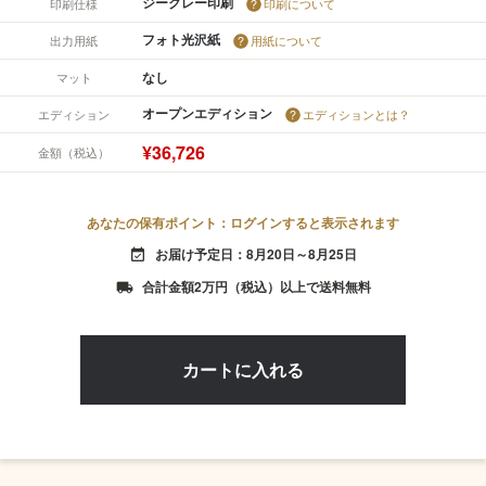
ジークレー印刷
印刷仕様
印刷について
フォト光沢紙
出力用紙
用紙について
なし
マット
オープンエディション
エディション
エディションとは？
¥36,726
金額（税込）
あなたの保有ポイント：ログインすると表示されます
お届け予定日：8月20日～8月25日
event_available
合計金額2万円（税込）以上で送料無料
local_shipping