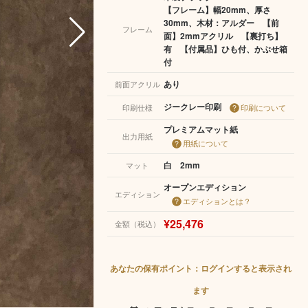
【フレーム】幅20mm、厚さ
30mm、木材：アルダー 【前
フレーム
面】2mmアクリル 【裏打ち】
有 【付属品】ひも付、かぶせ箱
付
あり
前面アクリル
ジークレー印刷
印刷仕様
印刷について
プレミアムマット紙
出力用紙
用紙について
白 2mm
マット
オープンエディション
エディション
エディションとは？
¥25,476
金額（税込）
あなたの保有ポイント：ログインすると表示され
ます