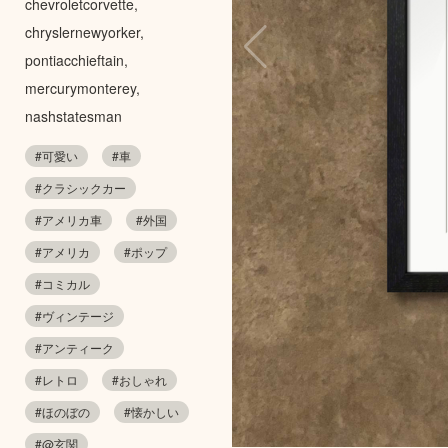
chevroletcorvette,
chryslernewyorker,
pontiacchieftain,
mercurymonterey,
nashstatesman
#可愛い
#車
#クラシックカー
#アメリカ車
#外国
#アメリカ
#ポップ
#コミカル
#ヴィンテージ
#アンティーク
#レトロ
#おしゃれ
#ほのぼの
#懐かしい
#@玄関