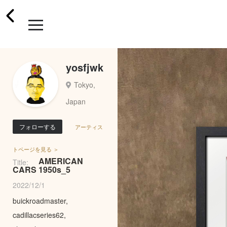
yosfjwk
Tokyo,
Japan
フォローする
アーティス
トページを見る ＞
AMERICAN
Title:
CARS 1950s_5
2022/12/1
buickroadmaster,
cadillacseries62,