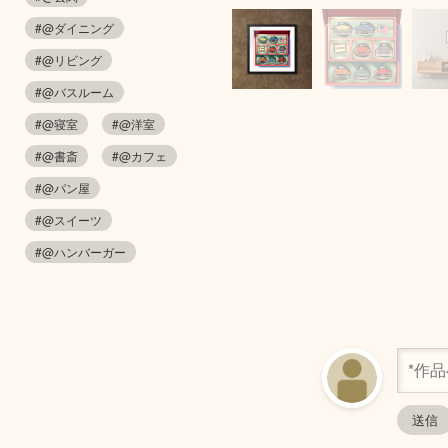
#@ダイニング
#@リビング
#@バスルーム
#@寝室
#@洋室
#@書斎
#@カフェ
#@パン屋
#@スイーツ
#@ハンバーガー