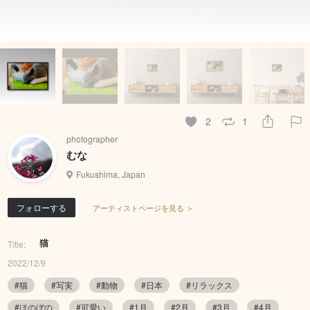
2
1
photographer
むな
Fukushima, Japan
フォローする
アーティストページを見る ＞
猫
Title:
2022/12/9
#猫
#写実
#動物
#日本
#リラックス
#ほのぼの
#可愛い
#1月
#2月
#3月
#4月