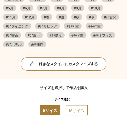
#5月
#6月
#7月
#8月
#9月
#10月
#11月
#12月
#春
#夏
#秋
#冬
#@玄関
#@ダイニング
#@リビング
#@和室
#@洋室
#@書斎
#@廊下
#@階段
#@客間
#@オフィス
#@ホテル
#@旅館
好きなスタイルにカスタマイズする
サイズを選択して作品を購入
サイズ選択：
Sサイズ
Mサイズ