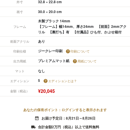
32.8 × 22.8 cm
外寸
30.0 × 20.0 cm
画寸
木製ブラック 14mm
【フレーム】幅14mm、厚さ24mm 【前面】2mmアク
フレーム
リル 【裏打ち】有 【付属品】ひも付、かぶせ箱付
あり
前面アクリル
ジークレー印刷
印刷仕様
印刷について
プレミアムマット紙
出力用紙
用紙について
なし
マット
5
エディション
エディションとは？
¥20,045
金額（税込）
あなたの保有ポイント：ログインすると表示されます
お届け予定日：8月21日～8月26日
event_available
合計金額2万円（税込）以上で送料無料
local_shipping