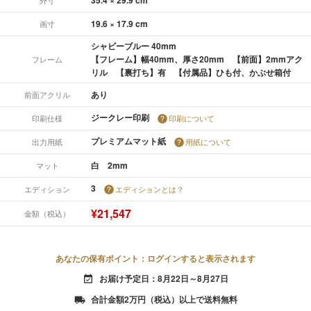
19.6 × 17.9 cm
画寸
シャビーブルー 40mm
【フレーム】幅40mm、厚さ20mm 【前面】2mmアク
フレーム
リル 【裏打ち】有 【付属品】ひも付、かぶせ箱付
あり
前面アクリル
ジークレー印刷
印刷仕様
印刷について
プレミアムマット紙
出力用紙
用紙について
白 2mm
マット
3
エディション
エディションとは？
¥21,547
金額（税込）
あなたの保有ポイント：ログインすると表示されます
お届け予定日：8月22日～8月27日
event_available
合計金額2万円（税込）以上で送料無料
local_shipping