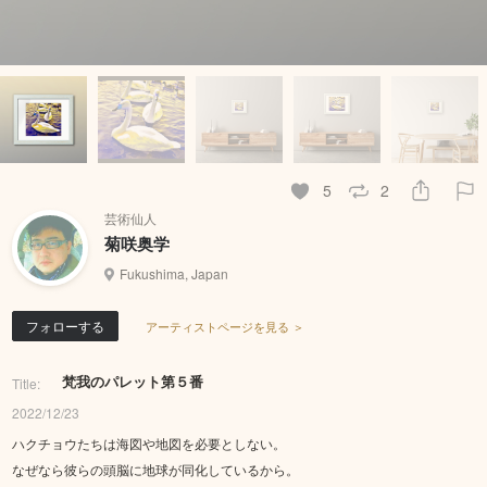
5
2
芸術仙人
菊咲奥学
Fukushima, Japan
フォローする
アーティストページを見る ＞
梵我のパレット第５番
Title:
2022/12/23
ハクチョウたちは海図や地図を必要としない。
なぜなら彼らの頭脳に地球が同化しているから。