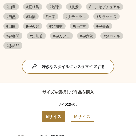
#白鳥
#渡り鳥
#地球
#風景
#コンセプチュアル
#自然
#動物
#日本
#ナチュラル
#リラックス
#自由
#@玄関
#@和室
#@洋室
#@書斎
#@客間
#@別荘
#@カフェ
#@病院
#@ホテル
#@旅館
好きなスタイルにカスタマイズする
サイズを選択して作品を購入
サイズ選択：
Sサイズ
Mサイズ
35.4 × 29.9 cm
外寸