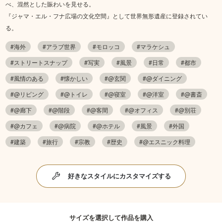
べ、混然とした賑わいを見せる。
『ジャマ・エル・フナ広場の文化空間』として世界無形遺産に登録されてい
る。
#海外
#アラブ世界
#モロッコ
#マラケシュ
#ストリートスナップ
#写実
#風景
#日常
#都市
#風情のある
#懐かしい
#@玄関
#@ダイニング
#@リビング
#@トイレ
#@寝室
#@洋室
#@書斎
#@廊下
#@階段
#@客間
#@オフィス
#@別荘
#@カフェ
#@病院
#@ホテル
#風景
#外国
#建築
#旅行
#宗教
#歴史
#@エスニック料理
好きなスタイルにカスタマイズする
サイズを選択して作品を購入