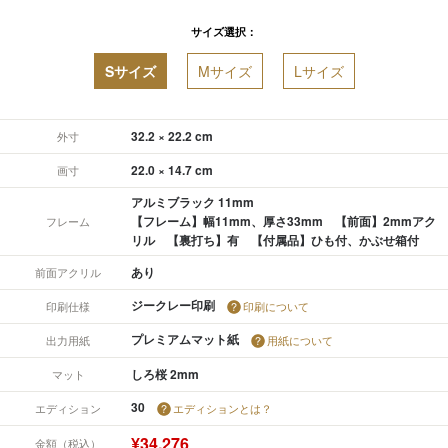
サイズ選択：
Sサイズ
Mサイズ
Lサイズ
32.2 × 22.2 cm
外寸
22.0 × 14.7 cm
画寸
アルミブラック 11mm
【フレーム】幅11mm、厚さ33mm 【前面】2mmアク
フレーム
リル 【裏打ち】有 【付属品】ひも付、かぶせ箱付
あり
前面アクリル
ジークレー印刷
印刷仕様
印刷について
プレミアムマット紙
出力用紙
用紙について
しろ桜 2mm
マット
30
エディション
エディションとは？
¥34,276
金額（税込）