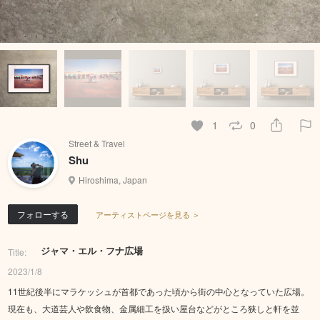
1
0
Street & Travel
Shu
Hiroshima, Japan
フォローする
アーティストページを見る ＞
ジャマ・エル・フナ広場
Title:
2023/1/8
11世紀後半にマラケッシュが首都であった頃から街の中心となっていた広場。
現在も、大道芸人や飲食物、金属細工を扱い屋台などがところ狭しと軒を並