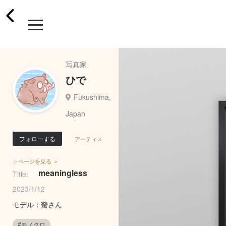
写真家
ひで
Fukushima,
Japan
フォローする
アーティス
トページを見る ＞
meaningless
Title:
2023/1/12
モデル：螢さん
#モノクロ