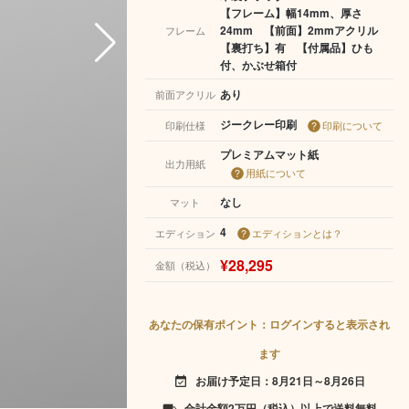
【フレーム】幅14mm、厚さ
24mm 【前面】2mmアクリル
フレーム
【裏打ち】有 【付属品】ひも
付、かぶせ箱付
あり
前面アクリル
ジークレー印刷
印刷仕様
印刷について
プレミアムマット紙
出力用紙
用紙について
なし
マット
4
エディション
エディションとは？
¥28,295
金額（税込）
あなたの保有ポイント：ログインすると表示され
ます
お届け予定日：8月21日～8月26日
event_available
合計金額2万円（税込）以上で送料無料
local_shipping