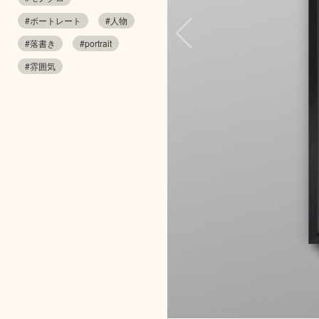
#ポートレート
#人物
#落書き
#portrait
#雰囲気