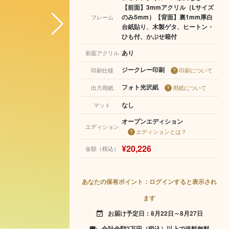
【前面】3mmアクリル（Lサイズ
のみ5mm）【背面】裏1mm厚白
フレーム
台紙貼り、木製ゲタ、ヒートン・
ひも付、かぶせ箱付
あり
前面アクリル
ジークレー印刷
印刷仕様
印刷について
フォト光沢紙
出力用紙
用紙について
なし
マット
オープンエディション
エディション
エディションとは？
¥20,226
金額（税込）
あなたの保有ポイント：ログインすると表示され
ます
お届け予定日：8月22日～8月27日
event_available
合計金額2万円（税込）以上で送料無料
local_shipping