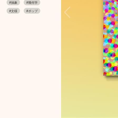
#抽象
#幾何学
#文様
#ポップ