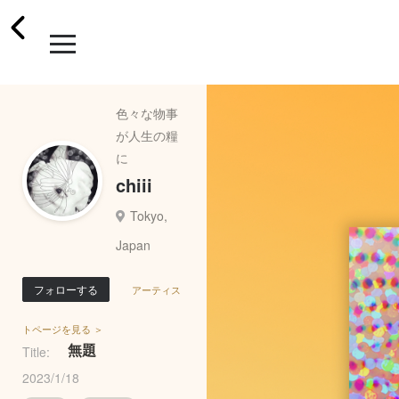
色々な物事
が人生の糧
に
chiii
Tokyo,
Japan
フォローする
アーティス
トページを見る ＞
無題
Title:
2023/1/18