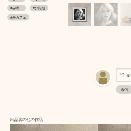
#@廊下
#@階段
#@カフェ
出品者の他の作品