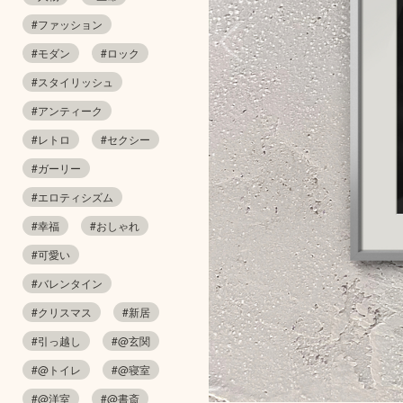
#ファッション
#モダン
#ロック
#スタイリッシュ
#アンティーク
#レトロ
#セクシー
#ガーリー
#エロティシズム
#幸福
#おしゃれ
#可愛い
#バレンタイン
#クリスマス
#新居
#引っ越し
#@玄関
#@トイレ
#@寝室
#@洋室
#@書斎