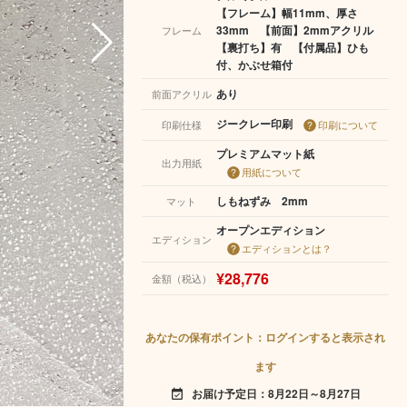
【フレーム】幅11mm、厚さ
33mm 【前面】2mmアクリル
フレーム
【裏打ち】有 【付属品】ひも
付、かぶせ箱付
あり
前面アクリル
ジークレー印刷
印刷仕様
印刷について
プレミアムマット紙
出力用紙
用紙について
しもねずみ 2mm
マット
オープンエディション
エディション
エディションとは？
¥28,776
金額（税込）
あなたの保有ポイント：ログインすると表示され
ます
お届け予定日：8月22日～8月27日
event_available