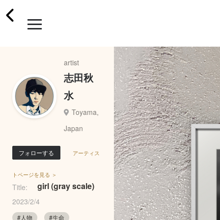
artist
志田秋
水
Toyama,
Japan
フォローする
アーティス
トページを見る ＞
girl (gray scale)
Title:
2023/2/4
#人物
#生命