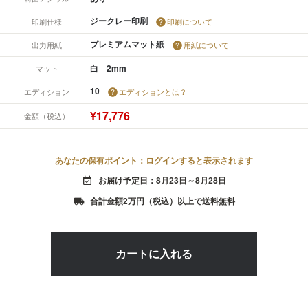
ジークレー印刷
印刷仕様
印刷について
プレミアムマット紙
出力用紙
用紙について
白 2mm
マット
10
エディション
エディションとは？
¥17,776
金額（税込）
あなたの保有ポイント：ログインすると表示されます
お届け予定日：8月23日～8月28日
event_available
合計金額2万円（税込）以上で送料無料
local_shipping