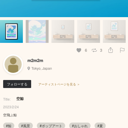
6
3
m2m2m
Tokyo, Japan
フォローする
アーティストページを見る ＞
空鯨
Title:
2023/2/24
空飛ぶ鯨
#鯨
#風景
#ポップアート
#おしゃれ
#夏