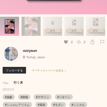
2
2
ozzysun
Tochigi, Japan
フォローする
アーティストページを見る ＞
行く末
Title:
2023/3/3
#抽象
#静物
#デザイン
#パターン
#シュルレアリスム
#風刺
#モダン
#シニカル