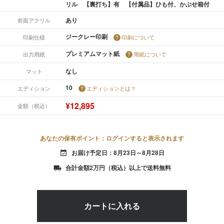
リル 【裏打ち】有 【付属品】ひも付、かぶせ箱付
あり
前面アクリル
ジークレー印刷
印刷仕様
印刷について
プレミアムマット紙
出力用紙
用紙について
なし
マット
10
エディション
エディションとは？
¥12,895
金額（税込）
あなたの保有ポイント：ログインすると表示されます
お届け予定日：8月23日～8月28日
event_available
合計金額2万円（税込）以上で送料無料
local_shipping