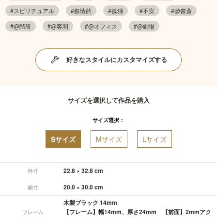
#スピリチュアル
#叙情的
#孤独
#不安
#@書斎
#@階段
#@客間
#@オフィス
#@劇場
好きなスタイルにカスタマイズする
サイズを選択して作品を購入
サイズ選択：
Sサイズ
Mサイズ
Lサイズ
22.8 × 32.8 cm
外寸
20.0 × 30.0 cm
画寸
木製ブラック 14mm
【フレーム】幅14mm、厚さ24mm 【前面】2mmアク
フレーム