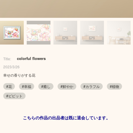
colorful flowers
Title:
2023/3/26
幸せの香りがする花
#花
#幸福
#癒し
#鮮やか
#カラフル
#植物
#ビビット
こちらの作品の出品者は既に退会しています。