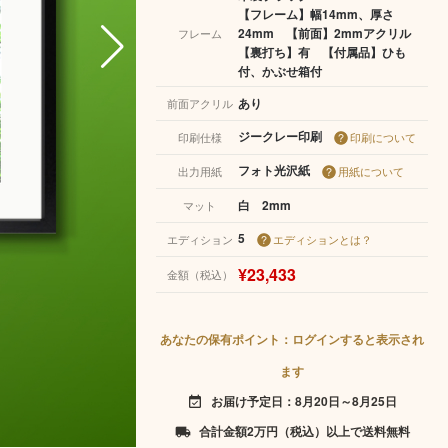
【フレーム】幅14mm、厚さ
24mm 【前面】2mmアクリル
フレーム
【裏打ち】有 【付属品】ひも
付、かぶせ箱付
あり
前面アクリル
ジークレー印刷
印刷仕様
印刷について
フォト光沢紙
出力用紙
用紙について
白 2mm
マット
5
エディション
エディションとは？
¥23,433
金額（税込）
あなたの保有ポイント：ログインすると表示され
ます
お届け予定日：8月20日～8月25日
event_available
合計金額2万円（税込）以上で送料無料
local_shipping