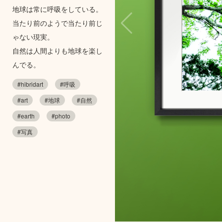
地球は常に呼吸をしている。
当たり前のようで当たり前じ
ゃない現実。
自然は人間よりも地球を楽し
んでる。
#hibridart
#呼吸
#art
#地球
#自然
#earth
#photo
#写真