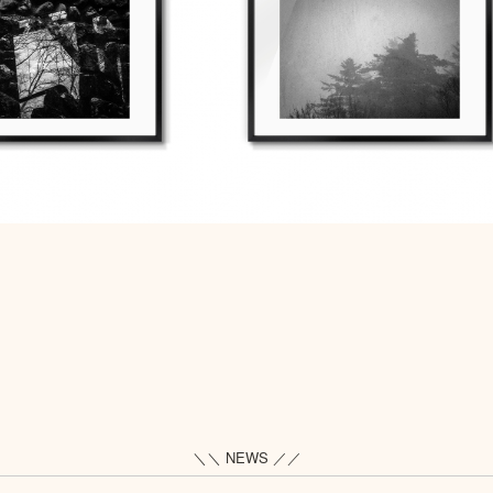
＼＼ NEWS ／／