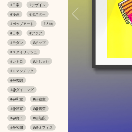
#日常
#デザイン
#漫画
#ポスター
#ポップアート
#人物
#日本
#アジア
#モダン
#ポップ
#スタイリッシュ
#レトロ
#おしゃれ
#ロマンチック
#@玄関
#@ダイニング
#@和室
#@寝室
#@洋室
#@書斎
#@廊下
#@階段
#@客間
#@オフィス