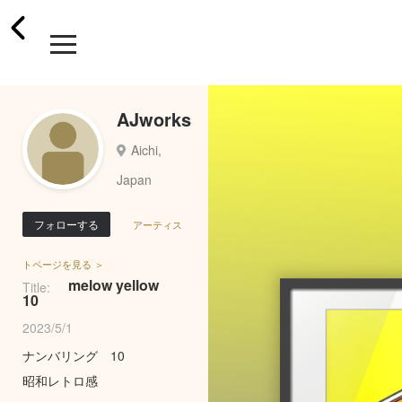
AJworks
Aichi,
Japan
フォローする
アーティス
トページを見る ＞
melow yellow
Title:
10
2023/5/1
ナンバリング 10
昭和レトロ感