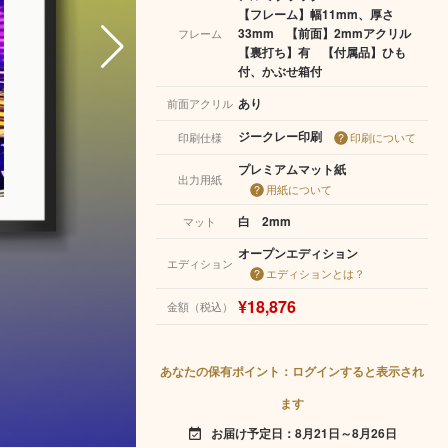
【フレーム】幅11mm、厚さ
33mm 【前面】2mmアクリル
フレーム
【裏打ち】有 【付属品】ひも
付、かぶせ箱付
あり
前面アクリル
ジークレー印刷
印刷仕様
印刷について
プレミアムマット紙
出力用紙
用紙について
白 2mm
マット
オープンエディション
エディション
エディションとは？
¥18,876
金額（税込）
あなたの保有ポイント：ログインすると表示され
ます
お届け予定日：8月21日～8月26日
event_available