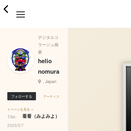
デジタルコ
ラージュ画
家
helio
nomura
, Japan
フォローする
アーティス
トページを見る ＞
看看（みよみよ）
Title:
2023/5/7