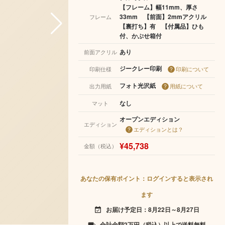
【フレーム】幅11mm、厚さ
33mm 【前面】2mmアクリル
フレーム
【裏打ち】有 【付属品】ひも
付、かぶせ箱付
あり
前面アクリル
ジークレー印刷
印刷仕様
印刷について
フォト光沢紙
出力用紙
用紙について
なし
マット
オープンエディション
エディション
エディションとは？
¥45,738
金額（税込）
あなたの保有ポイント：ログインすると表示され
ます
お届け予定日：8月22日～8月27日
event_available
合計金額2万円（税込）以上で送料無料
local_shipping