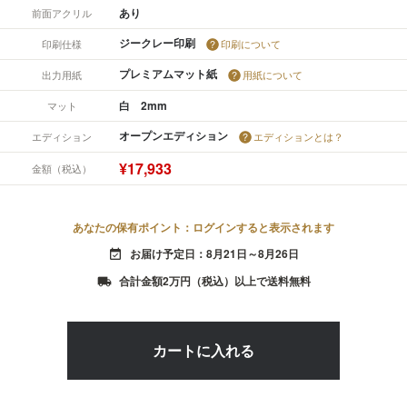
あり
前面アクリル
ジークレー印刷
印刷仕様
印刷について
プレミアムマット紙
出力用紙
用紙について
白 2mm
マット
オープンエディション
エディション
エディションとは？
¥17,933
金額（税込）
あなたの保有ポイント：ログインすると表示されます
お届け予定日：8月21日～8月26日
event_available
合計金額2万円（税込）以上で送料無料
local_shipping