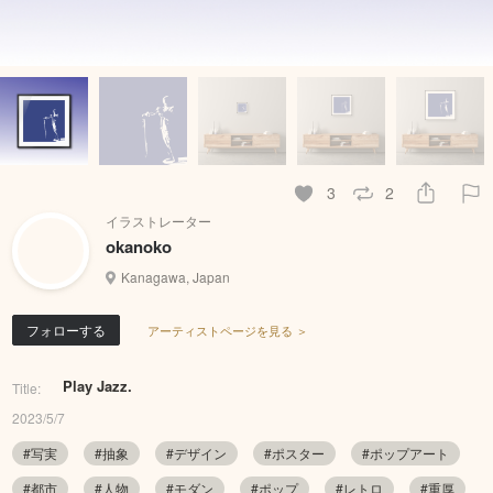
3
2
イラストレーター
okanoko
Kanagawa, Japan
フォローする
アーティストページを見る ＞
Play Jazz.
Title:
2023/5/7
#写実
#抽象
#デザイン
#ポスター
#ポップアート
#都市
#人物
#モダン
#ポップ
#レトロ
#重厚