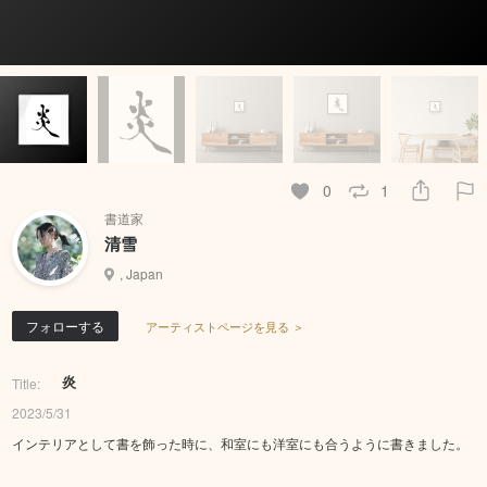
0
1
書道家
清雪
, Japan
フォローする
アーティストページを見る ＞
炎
Title:
2023/5/31
インテリアとして書を飾った時に、和室にも洋室にも合うように書きました。