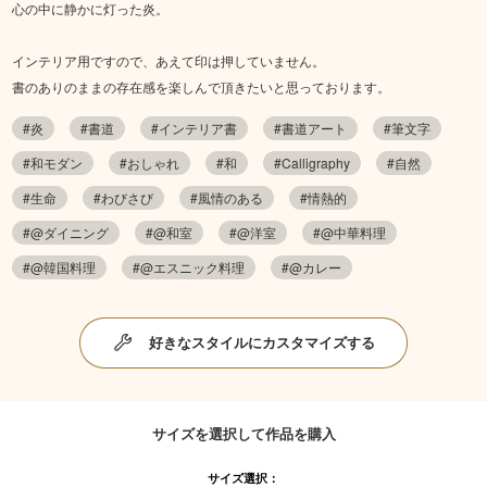
心の中に静かに灯った炎。
インテリア用ですので、あえて印は押していません。
書のありのままの存在感を楽しんで頂きたいと思っております。
#炎
#書道
#インテリア書
#書道アート
#筆文字
#和モダン
#おしゃれ
#和
#Calligraphy
#自然
#生命
#わびさび
#風情のある
#情熱的
#@ダイニング
#@和室
#@洋室
#@中華料理
#@韓国料理
#@エスニック料理
#@カレー
好きなスタイルにカスタマイズする
サイズを選択して作品を購入
サイズ選択：