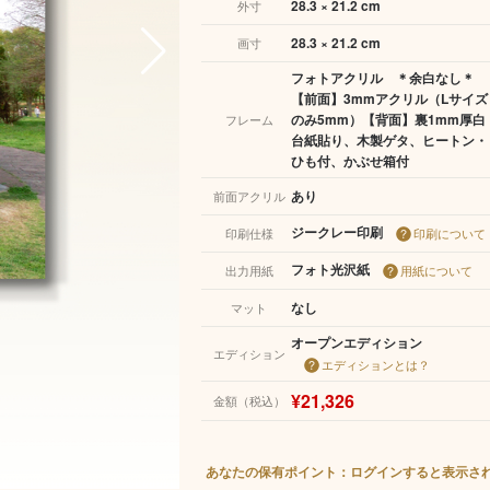
28.3 × 21.2 cm
外寸
28.3 × 21.2 cm
画寸
フォトアクリル ＊余白なし＊
【前面】3mmアクリル（Lサイズ
のみ5mm）【背面】裏1mm厚白
フレーム
台紙貼り、木製ゲタ、ヒートン・
ひも付、かぶせ箱付
あり
前面アクリル
ジークレー印刷
印刷仕様
印刷について
フォト光沢紙
出力用紙
用紙について
なし
マット
オープンエディション
エディション
エディションとは？
¥21,326
金額（税込）
あなたの保有ポイント：ログインすると表示さ