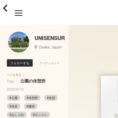
UNISENSUR
Osaka, Japan
フォローする
アーティストペ
ージを見る ＞
公園の休憩所
Title:
2023/6/10
#公園
#休憩所
#休憩
#休息
#腰掛
#おしゃれ
#オシャレ