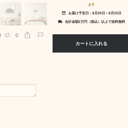
ます
お届け予定日：8月20日～8月25日
event_available
合計金額2万円（税込）以上で送料無料
local_shipping
0
0