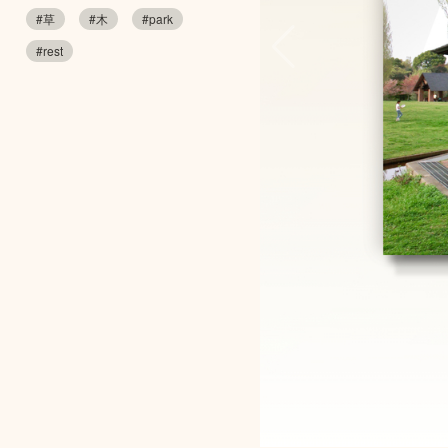
#草
#木
#park
#rest