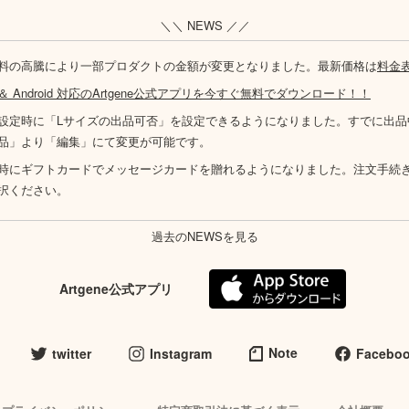
＼＼ NEWS ／／
料の高騰により一部プロダクトの金額が変更となりました。最新価格は
料金
S ＆ Android 対応のArtgene公式アプリを今すぐ無料でダウンロード！！
設定時に「Lサイズの出品可否」を設定できるようになりました。すでに出品
品」より「編集」にて変更が可能です。
時にギフトカードでメッセージカードを贈れるようになりました。注文手続
択ください。
過去のNEWSを見る
Artgene公式アプリ
Note
twitter
Instagram
Facebo