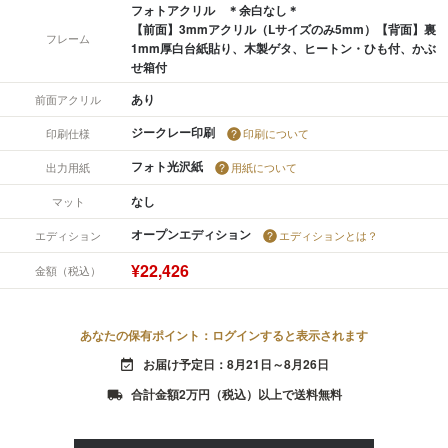
フォトアクリル ＊余白なし＊
【前面】3mmアクリル（Lサイズのみ5mm）【背面】裏
フレーム
1mm厚白台紙貼り、木製ゲタ、ヒートン・ひも付、かぶ
せ箱付
あり
前面アクリル
ジークレー印刷
印刷仕様
印刷について
フォト光沢紙
出力用紙
用紙について
なし
マット
オープンエディション
エディション
エディションとは？
¥22,426
金額（税込）
あなたの保有ポイント：ログインすると表示されます
お届け予定日：8月21日～8月26日
event_available
合計金額2万円（税込）以上で送料無料
local_shipping