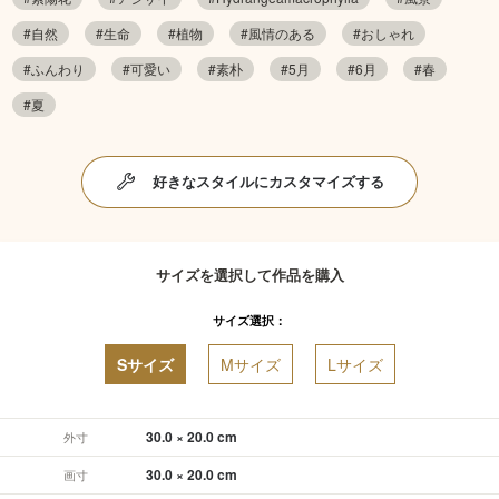
#自然
#生命
#植物
#風情のある
#おしゃれ
#ふんわり
#可愛い
#素朴
#5月
#6月
#春
#夏
好きなスタイルにカスタマイズする
サイズを選択して作品を購入
サイズ選択：
Sサイズ
Mサイズ
Lサイズ
30.0 × 20.0 cm
外寸
30.0 × 20.0 cm
画寸