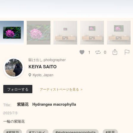
1
0
駆け出し photographer
KEIYA SAITO
Kyoto, Japan
フォローする
アーティストページを見る ＞
紫陽花 Hydrangea macrophylla
Title:
2023/7/3
一輪の紫陽花
#紫陽花
#アジサイ
#Hydrangeamacrophylla
#風景