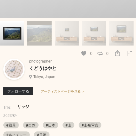
0
0
photographer
くどうはやと
Tokyo, Japan
フォローする
アーティストページを見る ＞
リッジ
Title:
2023/8/4
#風景
#自然
#日本
#山
#山岳写真
#ネイチャー
#丹沢