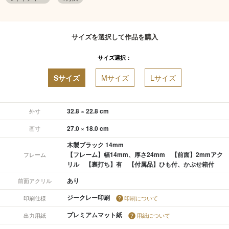
サイズを選択して作品を購入
サイズ選択：
Sサイズ
Mサイズ
Lサイズ
32.8 × 22.8 cm
外寸
27.0 × 18.0 cm
画寸
木製ブラック 14mm
【フレーム】幅14mm、厚さ24mm 【前面】2mmアク
フレーム
リル 【裏打ち】有 【付属品】ひも付、かぶせ箱付
あり
前面アクリル
ジークレー印刷
印刷仕様
印刷について
プレミアムマット紙
出力用紙
用紙について