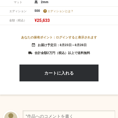
黒 2mm
マット
500
エディション
エディションとは？
¥25,633
金額（税込）
あなたの保有ポイント：ログインすると表示されます
お届け予定日：8月23日～8月28日
event_available
合計金額2万円（税込）以上で送料無料
local_shipping