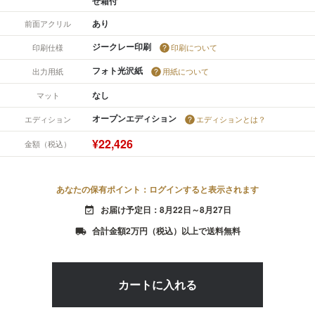
せ箱付
あり
前面アクリル
ジークレー印刷
印刷仕様
印刷について
フォト光沢紙
出力用紙
用紙について
なし
マット
オープンエディション
エディション
エディションとは？
¥22,426
金額（税込）
あなたの保有ポイント：ログインすると表示されます
お届け予定日：8月22日～8月27日
event_available
合計金額2万円（税込）以上で送料無料
local_shipping