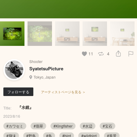
11
4
Shooter
SyatetsuPicture
Tokyo, Japan
フォローする
アーティストページを見る ＞
『水鏡』
Title:
2023/8/16
#カワセミ
#翡翠
#Kingfisher
#水辺
#宝石
#飛沫
#野鳥
#鳥
#bird
#wildbird
#風景