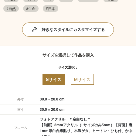
#自然
#生命
#日本
好きなスタイルにカスタマイズする
サイズを選択して作品を購入
サイズ選択：
Sサイズ
Mサイズ
30.0 × 20.0 cm
外寸
30.0 × 20.0 cm
画寸
フォトアクリル ＊余白なし＊
【前面】3mmアクリル（Lサイズのみ5mm）【背面】裏
フレーム
1mm厚白台紙貼り、木製ゲタ、ヒートン・ひも付、かぶ