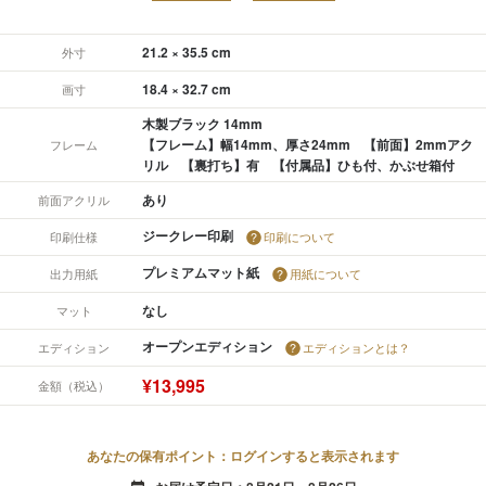
21.2 × 35.5 cm
外寸
18.4 × 32.7 cm
画寸
木製ブラック 14mm
【フレーム】幅14mm、厚さ24mm 【前面】2mmアク
フレーム
リル 【裏打ち】有 【付属品】ひも付、かぶせ箱付
あり
前面アクリル
ジークレー印刷
印刷仕様
印刷について
プレミアムマット紙
出力用紙
用紙について
なし
マット
オープンエディション
エディション
エディションとは？
¥13,995
金額（税込）
あなたの保有ポイント：ログインすると表示されます