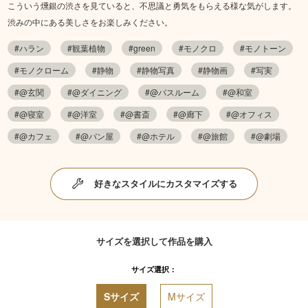
こういう燻銀の渋さを見ていると、不思議と勇気をもらえる様な気がします。
渋みの中にある美しさをお楽しみください。
#ハラン
#観葉植物
#green
#モノクロ
#モノトーン
#モノクローム
#静物
#静物写真
#静物画
#写実
#@玄関
#@ダイニング
#@バスルーム
#@和室
#@寝室
#@洋室
#@書斎
#@廊下
#@オフィス
#@カフェ
#@パン屋
#@ホテル
#@旅館
#@劇場
好きなスタイルにカスタマイズする
サイズを選択して作品を購入
サイズ選択：
Sサイズ
Mサイズ