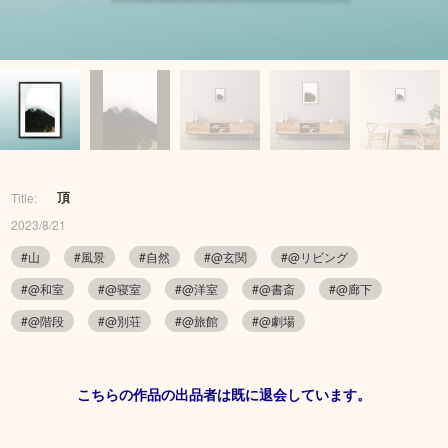
頂
Title:
2023/8/21
#山
#風景
#自然
#@玄関
#@リビング
#@和室
#@寝室
#@洋室
#@書斎
#@廊下
#@階段
#@別荘
#@旅館
#@劇場
こちらの作品の出品者は既に退会しています。