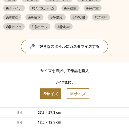
#@トイレ
#@バスルーム
#@寝室
#@洋室
#@書斎
#@廊下
#@階段
#@客間
#@別荘
#@カフェ
#@ホテル
#@劇場
好きなスタイルにカスタマイズする
サイズを選択して作品を購入
サイズ選択：
Sサイズ
Mサイズ
27.3 × 27.3 cm
外寸
12.5 × 12.5 cm
画寸