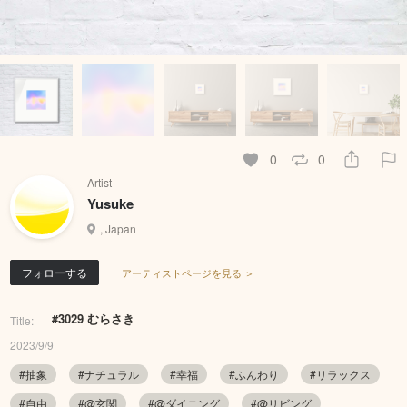
0
0
Artist
Yusuke
, Japan
フォローする
アーティストページを見る ＞
#3029 むらさき
Title:
2023/9/9
#抽象
#ナチュラル
#幸福
#ふんわり
#リラックス
#自由
#@玄関
#@ダイニング
#@リビング