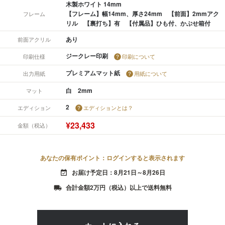
木製ホワイト 14mm
【フレーム】幅14mm、厚さ24mm 【前面】2mmアク
フレーム
リル 【裏打ち】有 【付属品】ひも付、かぶせ箱付
あり
前面アクリル
ジークレー印刷
印刷仕様
印刷について
プレミアムマット紙
出力用紙
用紙について
白 2mm
マット
2
エディション
エディションとは？
¥23,433
金額（税込）
あなたの保有ポイント：ログインすると表示されます
お届け予定日：8月21日～8月26日
event_available
合計金額2万円（税込）以上で送料無料
local_shipping