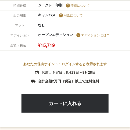
ジークレー印刷
印刷仕様
印刷について
キャンバス
出力用紙
用紙について
なし
マット
オープンエディション
エディション
エディションとは？
¥15,719
金額（税込）
あなたの保有ポイント：ログインすると表示されます
お届け予定日：8月23日～8月28日
event_available
合計金額2万円（税込）以上で送料無料
local_shipping