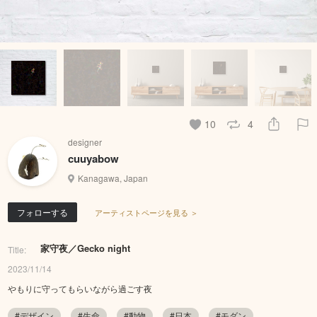
10
4
designer
cuuyabow
Kanagawa, Japan
フォローする
アーティストページを見る ＞
家守夜／Gecko night
Title:
2023/11/14
やもりに守ってもらいながら過ごす夜
#デザイン
#生命
#動物
#日本
#モダン