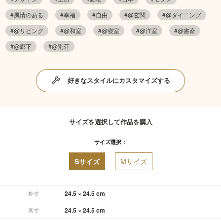
#風情のある
#幸福
#自由
#@玄関
#@ダイニング
#@リビング
#@和室
#@寝室
#@洋室
#@書斎
#@廊下
#@別荘
好きなスタイルにカスタマイズする
サイズを選択して作品を購入
サイズ選択：
Sサイズ
Mサイズ
24.5 × 24.5 cm
外寸
24.5 × 24.5 cm
画寸