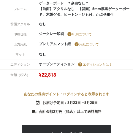
ゲーターボード ＊余白なし＊
【前面】アクリルなし 【背面】5mm厚黒ゲーターボー
フレーム
ド、木製ゲタ、ヒートン・ひも付、かぶせ箱付
なし
前面アクリル
ジークレー印刷
印刷仕様
印刷について
プレミアムマット紙
出力用紙
用紙について
なし
マット
オープンエディション
エディション
エディションとは？
¥22,818
金額（税込）
あなたの保有ポイント：ログインすると表示されます
お届け予定日：8月23日～8月28日
event_available
合計金額2万円（税込）以上で送料無料
local_shipping